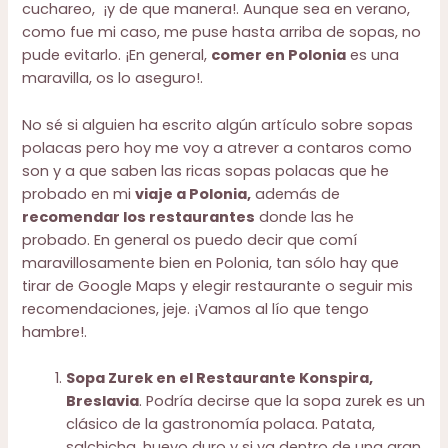
cuchareo, ¡y de que manera!. Aunque sea en verano,
como fue mi caso, me puse hasta arriba de sopas, no
pude evitarlo. ¡En general,
comer en Polonia
es una
maravilla, os lo aseguro!.
No sé si alguien ha escrito algún artículo sobre sopas
polacas pero hoy me voy a atrever a contaros como
son y a que saben las ricas sopas polacas que he
probado en mi
viaje a Polonia,
además de
recomendar los restaurantes
donde las he
probado. En general os puedo decir que comí
maravillosamente bien en Polonia, tan sólo hay que
tirar de Google Maps y elegir restaurante o seguir mis
recomendaciones, jeje. ¡Vamos al lío que tengo
hambre!.
Sopa Zurek en el Restaurante Konspira,
Breslavia
. Podría decirse que la sopa zurek es un
clásico de la gastronomía polaca. Patata,
salchicha, huevo duro y si va dentro de una gran