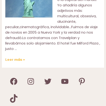
Yo añadiría algunos
adjetivos más:
multicultural, obsesiva,
alucinante,
peculiar,cinematográfica, inolvidable…Fuimos de viaje
de novios en 2005 a Nueva York y la verdad no nos
defraudó.Lo contratamos con Travelplan y
llevabámos solo alojamiento. El hotel fue Milford Plaza ,
justo …
Nueva
Leer más »
York.
Guía
de
Facebook
Instagram
Twitter
YouTube
Pinterest
viaje
TikTok