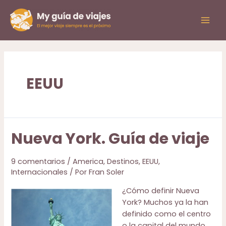
Ir
al
Mai
contenido
Men
EEUU
Nueva York. Guía de viaje
9 comentarios
/
America
,
Destinos
,
EEUU
,
Internacionales
/ Por
Fran Soler
¿Cómo definir Nueva
York? Muchos ya la han
definido como el centro
o la capital del mundo.