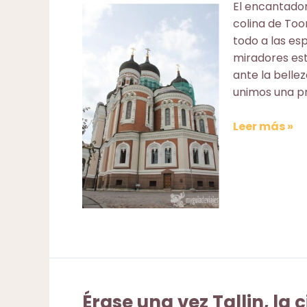
El encantador
colina de Too
todo a las es
miradores es
ante la bellez
unimos una p
Viaje
Leer más »
a
Tallin:
la
colina
de
Toompea
y
un
festín
medieval
Érase una vez Tallin, la