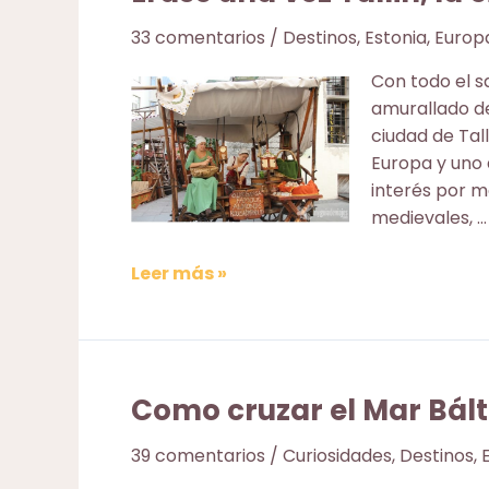
33 comentarios
/
Destinos
,
Estonia
,
Europ
Con todo el s
amurallado de
ciudad de Tal
Europa y uno 
interés por m
medievales, …
Érase
Leer más »
una
vez
Tallin,
la
Como cruzar el Mar Bálti
ciudad
medieval…
39 comentarios
/
Curiosidades
,
Destinos
,