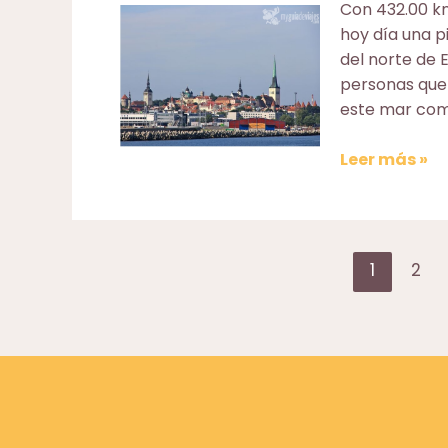
Con 432.00 km
hoy día una p
del norte de 
personas que 
este mar como
Como
Leer más »
cruzar
el
Mar
Báltico
Paginación
1
2
y
de
no
entradas
dormir
en
el
intento