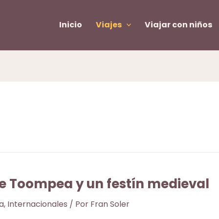
Inicio
Viajes
Viajar con niños
a de Toompea y un festín medieval
a
,
Internacionales
/ Por
Fran Soler