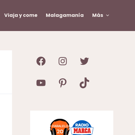
Viaja y come
Malagamanía
Más
Facebook
Instagram
Twitter
YouTube
Pinterest
TikTok