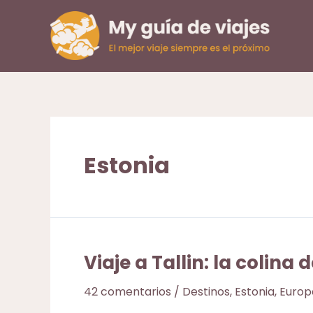
Ir
al
contenido
Estonia
Viaje a Tallin: la colin
42 comentarios
/
Destinos
,
Estonia
,
Europ