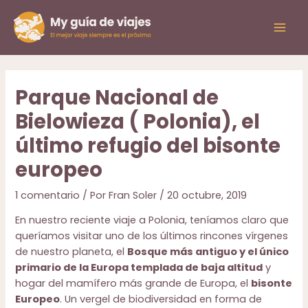
Ir
al
Mai
contenido
Men
Parque Nacional de
Bielowieza ( Polonia), el
último refugio del bisonte
europeo
1 comentario
/ Por
Fran Soler
/
20 octubre, 2019
En nuestro reciente viaje a Polonia, teníamos claro que
queríamos visitar uno de los últimos rincones vírgenes
de nuestro planeta, el
Bosque más antiguo y el único
primario de la Europa templada de baja altitud
y
hogar del mamífero más grande de Europa, el
bisonte
Europeo
. Un vergel de biodiversidad en forma de