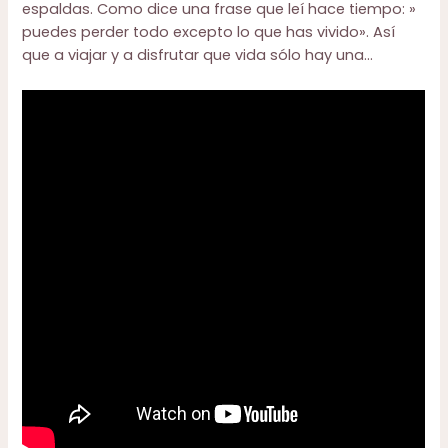
espaldas. Como dice una frase que leí hace tiempo: »
puedes perder todo excepto lo que has vivido». Así
que a viajar y a disfrutar que vida sólo hay una…