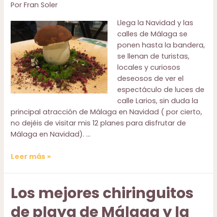
Por
Fran Soler
Llega la Navidad y las
calles de Málaga se
ponen hasta la bandera,
se llenan de turistas,
locales y curiosos
deseosos de ver el
espectáculo de luces de
calle Larios, sin duda la
principal atracción de Málaga en Navidad ( por cierto,
no dejéis de visitar mis 12 planes para disfrutar de
Málaga en Navidad). …
15
Leer más »
Propuestas
gastronómicas
Los mejores chiringuitos
para
comerse
de playa de Málaga y la
Málaga