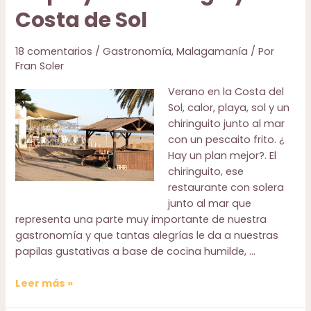
en
Costa de Sol
Navidad
18 comentarios
/
Gastronomía
,
Malagamanía
/ Por
Fran Soler
Verano en la Costa del
Sol, calor, playa, sol y un
chiringuito junto al mar
con un pescaito frito. ¿
Hay un plan mejor?. El
chiringuito, ese
restaurante con solera
junto al mar que
representa una parte muy importante de nuestra
gastronomía y que tantas alegrías le da a nuestras
papilas gustativas a base de cocina humilde, …
Los
Leer más »
mejores