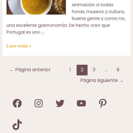
animación a todas
horas, museos y cultura,
buena gente y como no,
una excelente gastronomía. De hecho creo que
Portugal es uno …
Comer
Leer más »
en
Oporto:
gastronomía
Paginación
←
Página anterior
1
2
3
…
9
típica
de
y
Página siguiente
→
entradas
restaurantes
recomendados
Facebook
Instagram
Twitter
YouTube
Pinterest
TikTok