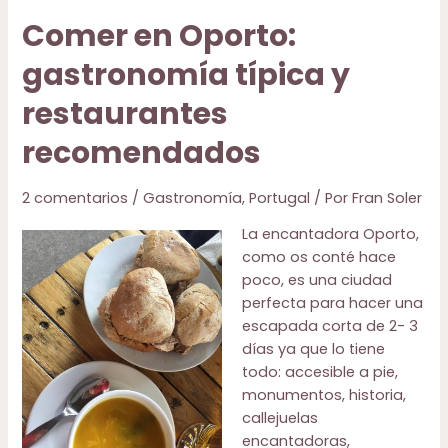
chiringuitos
Comer en Oporto:
de
playa
gastronomía típica y
de
Málaga
restaurantes
y
recomendados
la
Costa
de
2 comentarios
/
Gastronomía
,
Portugal
/ Por
Fran Soler
Sol
La encantadora Oporto,
como os conté hace
poco, es una ciudad
perfecta para hacer una
escapada corta de 2- 3
días ya que lo tiene
todo: accesible a pie,
monumentos, historia,
callejuelas
encantadoras,