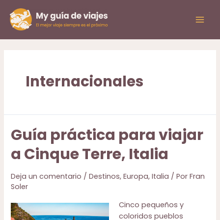
Ir
al
Mai
contenido
Men
Internacionales
Guía práctica para viajar
a Cinque Terre, Italia
Deja un comentario
/
Destinos
,
Europa
,
Italia
/ Por
Fran
Soler
Cinco pequeños y
coloridos pueblos