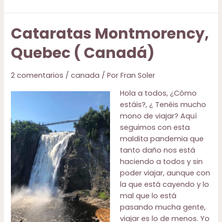
a
La
Cataratas Montmorency,
Toscana
(Italia)
Quebec ( Canadá)
en
familia:
2 comentarios
/
canada
/ Por
Fran Soler
itinerario,
información
Hola a todos, ¿Cómo
covid
estáis?, ¿ Tenéis mucho
y
mono de viajar? Aquí
consejos
seguimos con esta
maldita pandemia que
tanto daño nos está
haciendo a todos y sin
poder viajar, aunque con
la que está cayendo y lo
mal que lo está
pasando mucha gente,
viajar es lo de menos. Yo