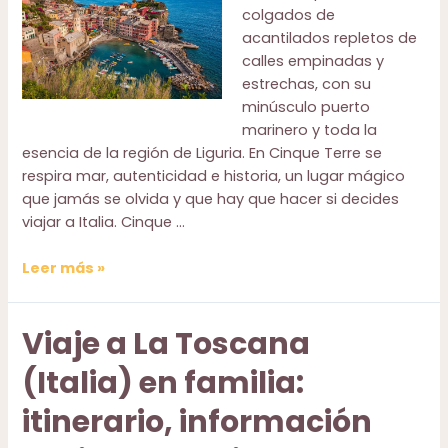
colgados de
acantilados repletos de
calles empinadas y
estrechas, con su
minúsculo puerto
marinero y toda la
esencia de la región de Liguria. En Cinque Terre se
respira mar, autenticidad e historia, un lugar mágico
que jamás se olvida y que hay que hacer si decides
viajar a Italia. Cinque …
Guía
Leer más »
práctica
para
Viaje a La Toscana
viajar
a
(Italia) en familia:
Cinque
Terre,
itinerario, información
Italia