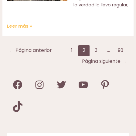
la verdad lo llevo regular,
…
Cataratas
Leer más »
Montmorency,
Quebec
(
Paginación
←
Página anterior
1
2
3
…
90
Canadá)
de
Página siguiente
→
entradas
Facebook
Instagram
Twitter
YouTube
Pinterest
TikTok