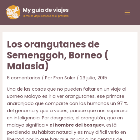
Ir
al
Mai
contenido
Men
Los orangutanes de
Semenggoh, Borneo (
Malasia)
6 comentarios
/ Por
Fran Soler
/
23 julio, 2015
Una de las cosas que no pueden faltar en un viaje al
Borneo Malayo es ir a ver orangutanes, ese primate
anaranjado que comparte con los humanos un 97 %
del genoma y que a veces, parece que nos superara
en inteligencia. Por desgracia, el orangután, que en
malayo significa »
el hombre del bosque
«, está
perdiendo su hábitat natural y es muy dificil verlo en
libertad por lo que hay que acudir a los centros de