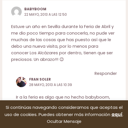
BABYBOOM
22 MAYO, 2013 A LAS 12:50
Estuve un año en Sevilla durante la Feria de Abril y
me dio poco tiempo para conocerla, no pude ver
muchas de las cosas que has puesto así que le
debo una nueva visita, por lo menos para
conocer Los Alcázares por dentro, tienen que ser
preciosos. Un abrazo!!! 😉
Responder
FRAN SOLER
28 MAYO, 2013 A LAS 10:39
Ir a la feria es algo que no hecho babyboom,
supongo que debe ser una pasada pero un
Si continúas navegando consideramos que aceptas el
poco agobiante… Tienes que volver al menos
uso de cookies. Puedes obtener más información
aquí
.
un fin de semana para disfrutar la ciudad!! Un
Ocultar Mensaje
abrazo