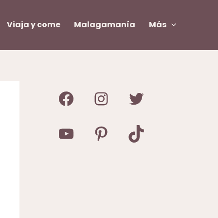
Viaja y come
Malagamanía
Más
Facebook
Instagram
Twitter
YouTube
Pinterest
TikTok