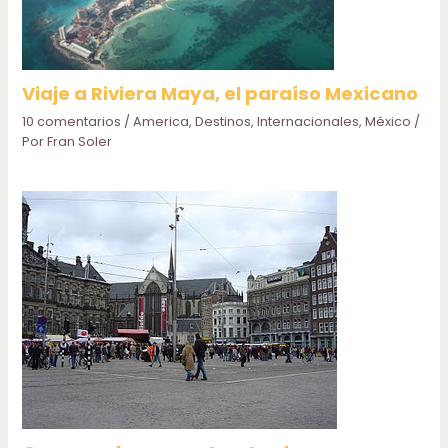
Viaje a Riviera Maya, el paraíso Mexicano
10 comentarios
/
America
,
Destinos
,
Internacionales
,
México
/
Por
Fran Soler