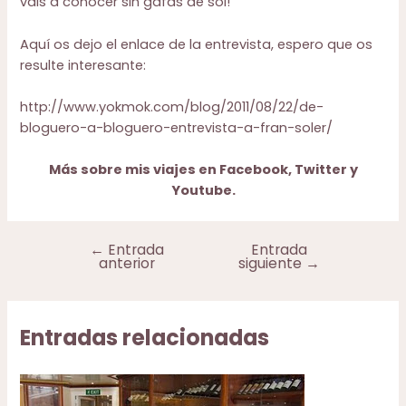
váis a conocer sin gafas de sol!
Aquí os dejo el enlace de la entrevista, espero que os
resulte interesante:
http://www.yokmok.com/blog/2011/08/22/de-
bloguero-a-bloguero-entrevista-a-fran-soler/
Más sobre mis viajes en
Facebook
,
Twitter
y
Youtube.
←
Entrada
Entrada
Navegación
anterior
siguiente
→
de
entradas
Entradas relacionadas