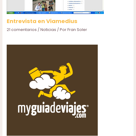
Entrevista en Viamedius
21 comentarios
/
Noticias
/ Por
Fran Soler