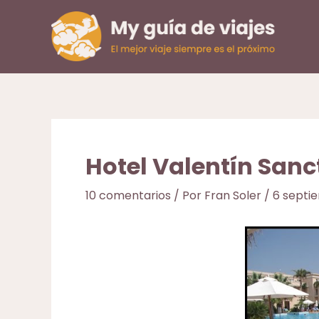
Ir
al
contenido
Hotel Valentín Sanct
10 comentarios
/ Por
Fran Soler
/
6 septi