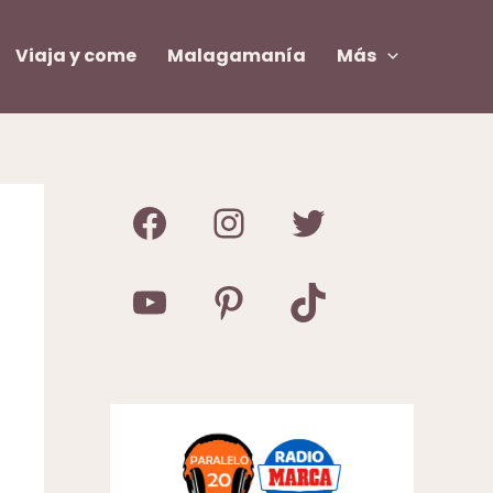
Viaja y come
Malagamanía
Más
Facebook
Instagram
Twitter
YouTube
Pinterest
TikTok