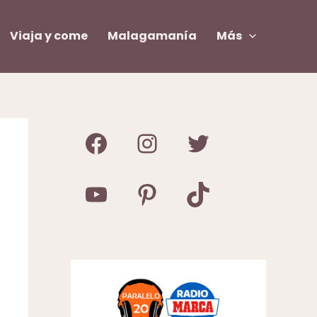
Viaja y come
Malagamanía
Más
Facebook
Instagram
Twitter
YouTube
Pinterest
TikTok