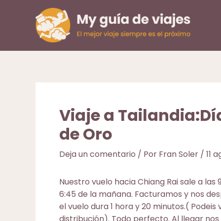
Ir
al
contenido
Viaje a Tailandia:Dí
de Oro
Deja un comentario
/ Por
Fran Soler
/
11 
Nuestro vuelo hacia
Chiang Rai
sale a las
6:45 de la mañana. Facturamos y nos desp
el vuelo dura 1 hora y 20 minutos.( Podeis 
distribución). Todo perfecto. Al llegar no